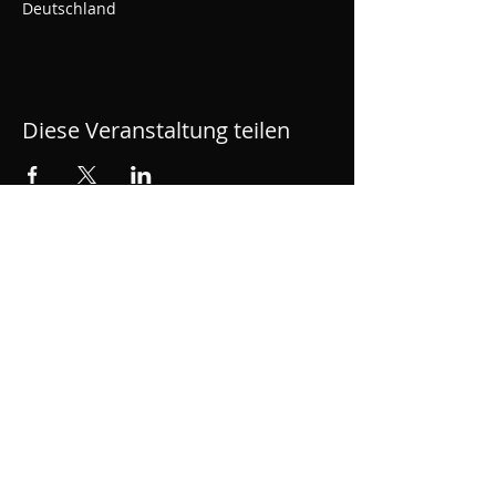
Deutschland
Diese Veranstaltung teilen
ROLLWERK - Skatehalle
Rüsselsheim
Bahnhofsplatz 1, OPEL Altwerk, Motorworld,
Gebäude A1, 65428 Rüsselsheim am Main
kontakt[at]rollwerk428.de
Impressum