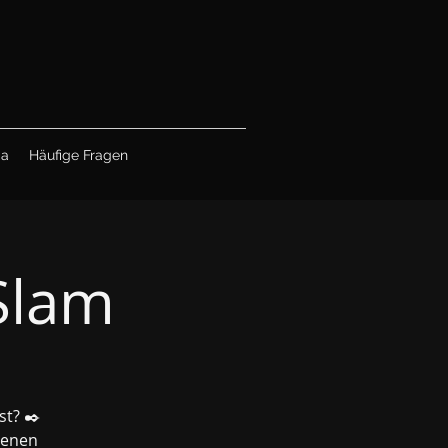
ia
Häufige Fragen
Slam
st? ✒️
genen