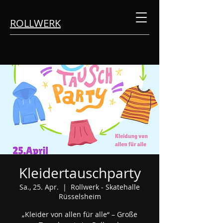
ROLLWERK
Kleidertauschparty
Sa., 25. Apr.
  |  
Rollwerk - Skatehalle
Rüsselsheim
„Kleider von allen für alle“ – Große