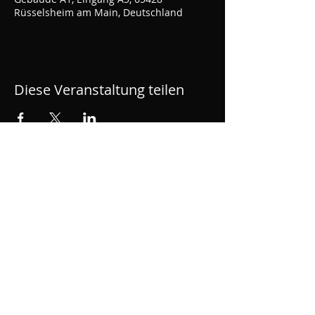
Rüsselsheim am Main, Deutschland
Diese Veranstaltung teilen
ROLLWERK - Skatehalle
Rüsselsheim
Bahnhofsplatz 1, OPEL Altwerk, Motorworld,
Gebäude A1, 65428 Rüsselsheim am Main
kontakt[at]rollwerk428.de
Impressum