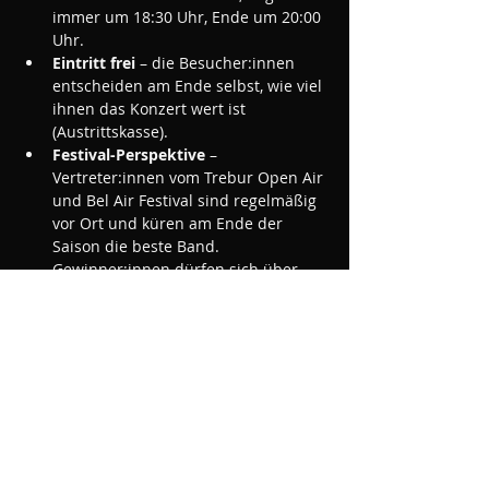
immer um 18:30 Uhr, Ende um 20:00 
Uhr.
Eintritt frei
 – die Besucher:innen 
entscheiden am Ende selbst, wie viel 
ihnen das Konzert wert ist 
(Austrittskasse).
Festival-Perspektive
 – 
Vertreter:innen vom Trebur Open Air 
und Bel Air Festival sind regelmäßig 
vor Ort und küren am Ende der 
Saison die beste Band. 
Gewinner:innen dürfen sich über 
einen Festival-Slot freuen.
Mehr anzeigen
Diese Veranstaltung teilen