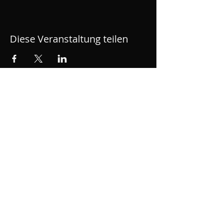
Diese Veranstaltung teilen
ROLLWERK - Skatehalle
Rüsselsheim
Bahnhofsplatz 1, OPEL Altwerk, Motorworld,
Gebäude A1, 65428 Rüsselsheim am Main
kontakt[at]rollwerk428.de
Impressum
Datenschutzerklärung