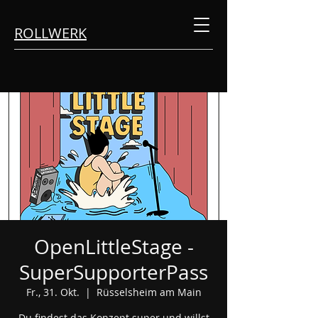
ROLLWERK
OpenLittleStage -
SuperSupporterPass
Fr., 31. Okt.
  |  
Rüsselsheim am Main
Du findest das Konzept super und willst