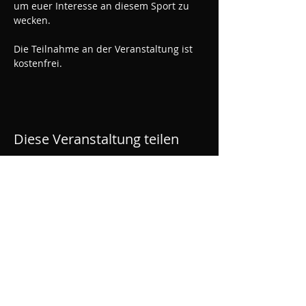
um euer Interesse an diesem Sport zu 
wecken.
Die Teilnahme an der Veranstaltung ist 
kostenfrei.
Diese Veranstaltung teilen
ROLLWERK - Skatehalle
Rüsselsheim
Bahnhofsplatz 1, OPEL Altwerk, Motorworld,
Gebäude A1, 65428 Rüsselsheim am Main
kontakt[at]rollwerk428.de