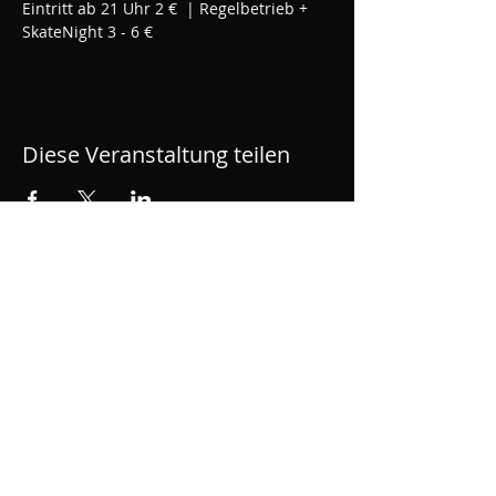
Eintritt ab 21 Uhr 2 €  | Regelbetrieb + 
SkateNight 3 - 6 €
Diese Veranstaltung teilen
ROLLWERK - Skatehalle
Rüsselsheim
Bahnhofsplatz 1, OPEL Altwerk, Motorworld,
Gebäude A1, 65428 Rüsselsheim am Main
kontakt[at]rollwerk428.de
Impressum