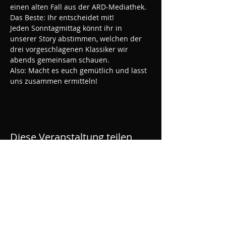
einen alten Fall aus der ARD-Mediathek.
Das Beste: Ihr entscheidet mit!
Jeden Sonntagmittag könnt ihr in 
unserer Story abstimmen, welchen der 
drei vorgeschlagenen Klassiker wir 
abends gemeinsam schauen.
Also: Macht es euch gemütlich und lasst 
uns zusammen ermitteln!
Diese Veranstaltung teilen
ROLLWERK - Skatehalle
Rüsselsheim
Bahnhofsplatz 1, OPEL Altwerk, Motorworld,