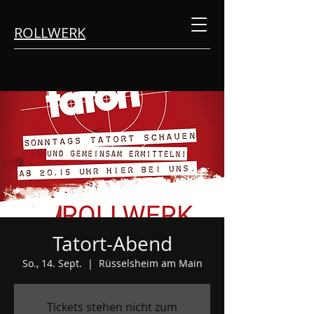
ROLLWERK
Tatort-Abend
So., 14. Sept.
  |  
Rüsselsheim am Main
Tickets stehen nicht zum