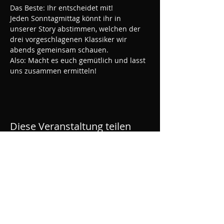
Das Beste: Ihr entscheidet mit!
Jeden Sonntagmittag könnt ihr in 
unserer Story abstimmen, welchen der 
drei vorgeschlagenen Klassiker wir 
abends gemeinsam schauen.
Also: Macht es euch gemütlich und lasst 
uns zusammen ermitteln!
Diese Veranstaltung teilen
ROLLWERK - Skatehalle
Rüsselsheim
Bahnhofsplatz 1, OPEL Altwerk, Motorworld,